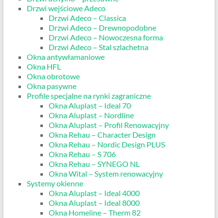
Drzwi wejściowe Adeco
Drzwi Adeco – Classica
Drzwi Adeco – Drewnopodobne
Drzwi Adeco – Nowoczesna forma
Drzwi Adeco – Stal szlachetna
Okna antywłamaniowe
Okna HFL
Okna obrotowe
Okna pasywne
Profile specjalne na rynki zagraniczne
Okna Aluplast – Ideal 70
Okna Aluplast – Nordline
Okna Aluplast – Profil Renowacyjny
Okna Rehau – Character Design
Okna Rehau – Nordic Design PLUS
Okna Rehau – S 706
Okna Rehau – SYNEGO NL
Okna Wital – System renowacyjny
Systemy okienne
Okna Aluplast – Ideal 4000
Okna Aluplast – Ideal 8000
Okna Homeline – Therm 82