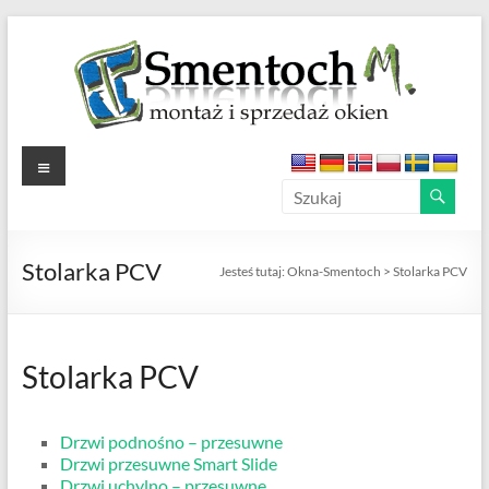
Skip
to
content
Okna-
Menu
Smentoch
Okna
Stolarka PCV
PCV
Jesteś tutaj:
Okna-Smentoch
>
Stolarka PCV
–
Aluminiowe
–
Stolarka PCV
Drewniane
Drzwi podnośno – przesuwne
Drzwi przesuwne Smart Slide
Drzwi uchylno – przesuwne