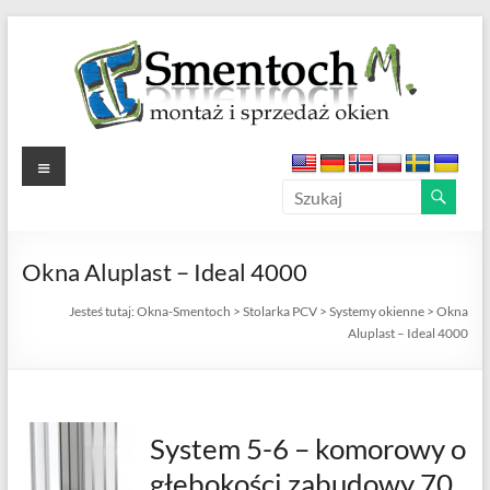
Skip
to
content
Okna-
Menu
Smentoch
Okna
Okna Aluplast – Ideal 4000
PCV
–
Jesteś tutaj:
Okna-Smentoch
>
Stolarka PCV
>
Systemy okienne
>
Okna
Aluminiowe
Aluplast – Ideal 4000
–
Drewniane
System 5-6 – komorowy o
głębokości zabudowy 70