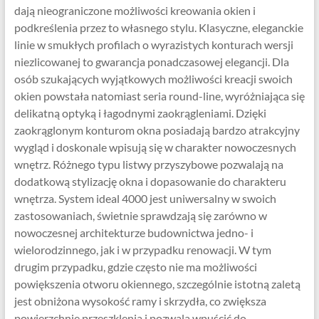
dają nieograniczone możliwości kreowania okien i
podkreślenia przez to własnego stylu. Klasyczne, eleganckie
linie w smukłych profilach o wyrazistych konturach wersji
niezlicowanej to gwarancja ponadczasowej elegancji. Dla
osób szukających wyjątkowych możliwości kreacji swoich
okien powstała natomiast seria round-line, wyróżniająca się
delikatną optyką i łagodnymi zaokrągleniami. Dzięki
zaokrąglonym konturom okna posiadają bardzo atrakcyjny
wygląd i doskonale wpisują się w charakter nowoczesnych
wnętrz. Różnego typu listwy przyszybowe pozwalają na
dodatkową stylizację okna i dopasowanie do charakteru
wnętrza. System ideal 4000 jest uniwersalny w swoich
zastosowaniach, świetnie sprawdzają się zarówno w
nowoczesnej architekturze budownictwa jedno- i
wielorodzinnego, jak i w przypadku renowacji. W tym
drugim przypadku, gdzie często nie ma możliwości
powiększenia otworu okiennego, szczególnie istotną zaletą
jest obniżona wysokość ramy i skrzydła, co zwiększa
powierzchnię przeszklenia i pozwala wpuścić do