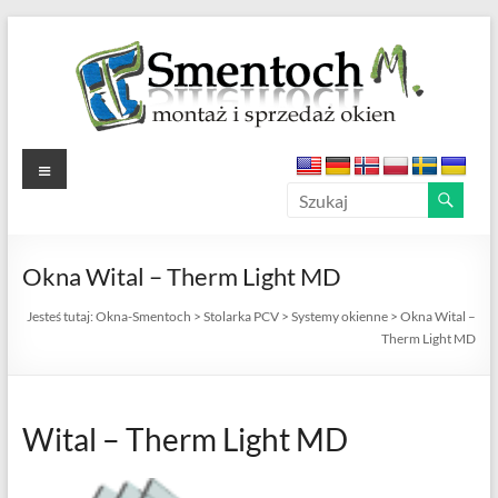
Skip
to
content
Okna-
Menu
Smentoch
Okna
Okna Wital – Therm Light MD
PCV
–
Jesteś tutaj:
Okna-Smentoch
>
Stolarka PCV
>
Systemy okienne
>
Okna Wital –
Aluminiowe
Therm Light MD
–
Drewniane
Wital – Therm Light MD