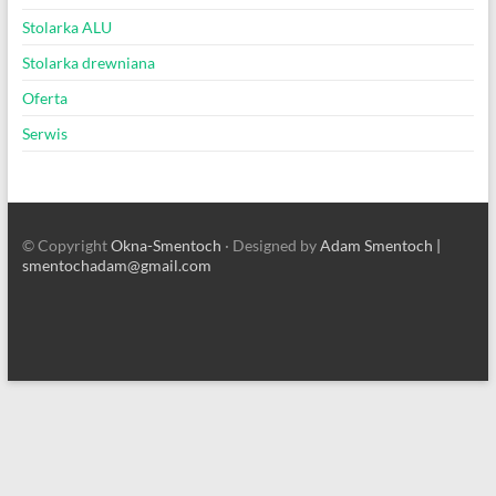
Stolarka ALU
Stolarka drewniana
Oferta
Serwis
© Copyright
Okna-Smentoch
· Designed by
Adam Smentoch |
smentochadam@gmail.com